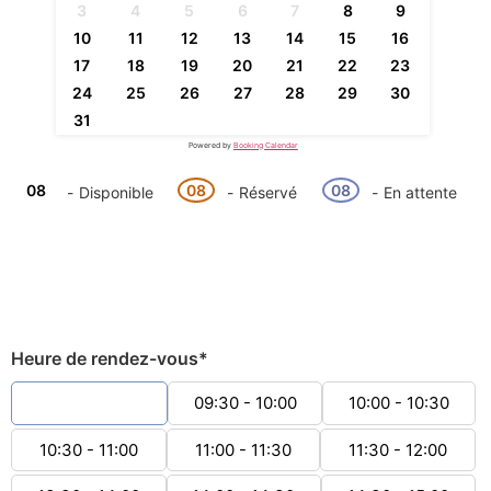
3
4
5
6
7
8
9
10
11
12
13
14
15
16
17
18
19
20
21
22
23
24
25
26
27
28
29
30
31
Powered by
Booking Calendar
08
08
08
-
Disponible
-
Réservé
-
En attente
·
08
Heure de rendez-vous*
09:00 - 09:30
09:30 - 10:00
10:00 - 10:30
10:30 - 11:00
11:00 - 11:30
11:30 - 12:00